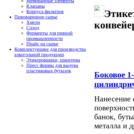
Мембранные элементы
Клапаны
Этике
Корпуса фильтров
Пивоваренное сырье
конвейе
Хмели
Солод
Ферменты для пивной
промышленности
Прайс на сырье
Комплектующие для производства
алкогольной продукции
Этикеровщики, принтеры
Пресс формы для выдува
пластиковых бутылок
Боковое 1
цилиндрич
Нанесение 
поверхност
банок, буты
металла и д