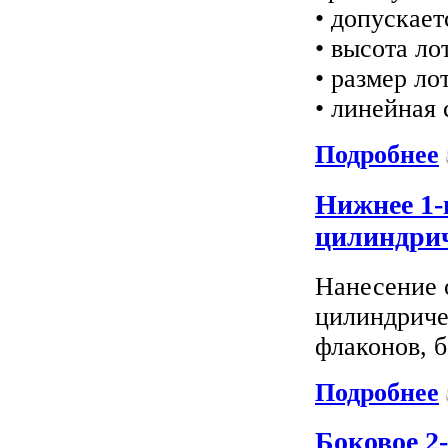
• допускае
• высота ло
• размер ло
• линейная
Подробнее
Нижнее 1-
цилиндри
Нанесение 
цилиндриче
флаконов, б
Подробнее
Боковое 2