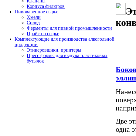
Клапаны
Корпуса фильтров
Э
Пивоваренное сырье
Хмели
кон
Солод
Ферменты для пивной промышленности
Прайс на сырье
Комплектующие для производства алкогольной
продукции
Этикеровщики, принтеры
Пресс формы для выдува пластиковых
бутылок
Боков
эллип
Нанес
поверх
наприм
Две эт
одна э