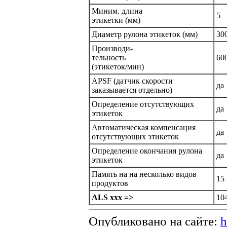
Миним. длина
5
этикетки (мм)
Диаметр рулона этикеток (мм)
30
Производи-
тельность
60
(этикеток/мин)
APSF (датчик скорости
да
заказывается отдельно)
Определение отсутствующих
да
этикеток
Автоматическая компенсация
да
отсутствующих этикеток
Определение окончания рулона
да
этикеток
Память на на несколько видов
15
продуктов
ALS xxx =>
10
Опубликовано на сайте:
h