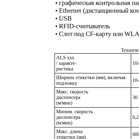
• графическая контрольная па
• Ethernet (дистанционный ко
• USB
• RFID-считыватель
• Слот под CF-карту или WL
Техниче
ALS xxx
/ характе-
10
ристика
Ширина этикетки (мм), включая
10
подложку
Макс. скорость
диспенсера
30
(м/мин)
Миним. скорость
диспенсера
0,2
(м/мин)
Макс. длина
60
этикетки (мм)