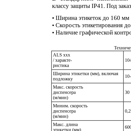
классу защиты IP41. Под зака
• Ширина этикеток до 160 мм
• Скорость этикетирования до
• Наличие графической контр
Техниче
ALS xxx
/ характе-
10
ристика
Ширина этикетки (мм), включая
10
подложку
Макс. скорость
диспенсера
30
(м/мин)
Миним. скорость
диспенсера
0,2
(м/мин)
Макс. длина
60
этикетки (мм)