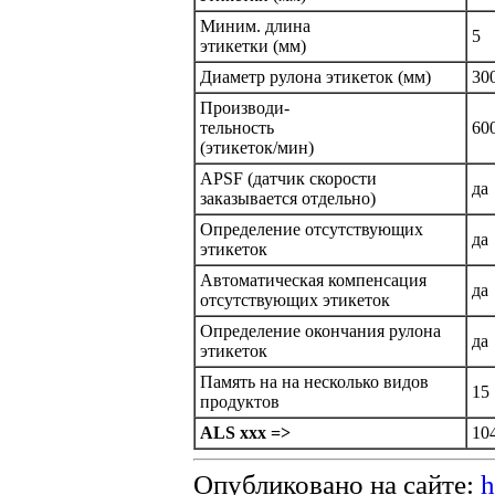
Миним. длина
5
этикетки (мм)
Диаметр рулона этикеток (мм)
30
Производи-
тельность
60
(этикеток/мин)
APSF (датчик скорости
да
заказывается отдельно)
Определение отсутствующих
да
этикеток
Автоматическая компенсация
да
отсутствующих этикеток
Определение окончания рулона
да
этикеток
Память на на несколько видов
15
продуктов
ALS xxx =>
10
Опубликовано на сайте:
h