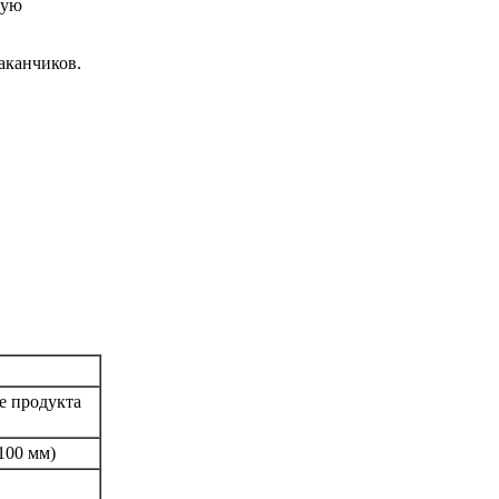
вую
аканчиков.
ре продукта
100 мм)