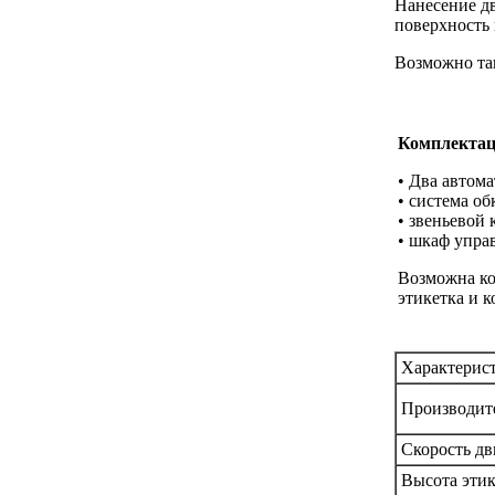
Нанесение дв
поверхность 
Возможно так
Комплекта
• Два автом
• система об
• звеньевой 
• шкаф упра
Возможна ко
этикетка и 
Характерис
Производит
Скорость д
Высота этик