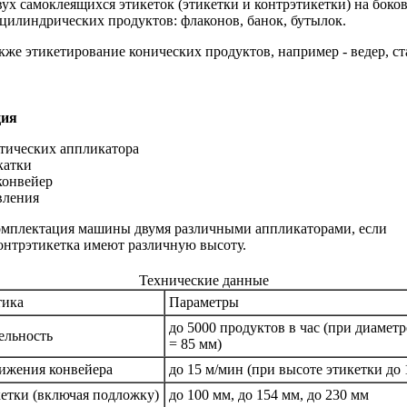
ух самоклеящихся этикеток (этикетки и контрэтикетки) на боко
цилиндрических продуктов: флаконов, банок, бутылок.
же этикетирование конических продуктов, например - ведер, ст
ция
атических аппликатора
катки
конвейер
вления
мплектация машины двумя различными аппликаторами, если
контрэтикетка имеют различную высоту.
Технические данные
тика
Параметры
до 5000 продуктов в час (при диамет
ельность
= 85 мм)
вижения конвейера
до 15 м/мин (при высоте этикетки до 
етки (включая подложку)
до 100 мм, до 154 мм, до 230 мм